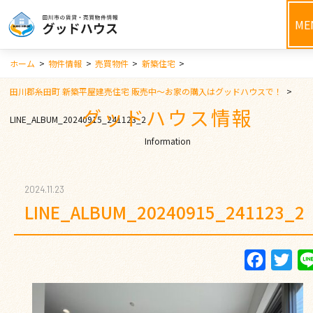
ME
ホーム
>
物件情報
>
売買物件
>
新築住宅
>
田川郡糸田町 新築平屋建売住宅 販売中～お家の購入はグッドハウスで！
>
グッドハウス情報
LINE_ALBUM_20240915_241123_2
Information
2024.11.23
LINE_ALBUM_20240915_241123_2
Faceboo
Twi