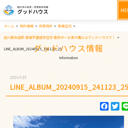
ME
ホーム
>
物件情報
>
売買物件
>
新築住宅
>
田川郡糸田町 新築平屋建売住宅 販売中～お家の購入はグッドハウスで！
>
グッドハウス情報
LINE_ALBUM_20240915_241123_25
Information
2024.11.23
LINE_ALBUM_20240915_241123_2
Faceboo
Twi