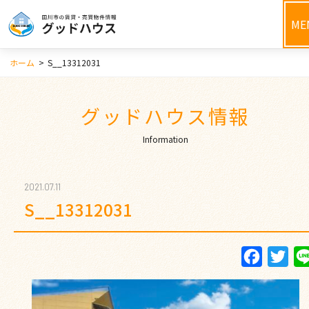
ME
ホーム
>
S__13312031
グッドハウス情報
Information
2021.07.11
S__13312031
Faceboo
Twi